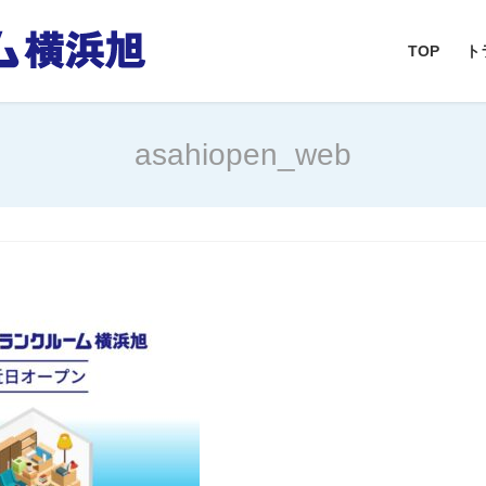
TOP
ト
asahiopen_web