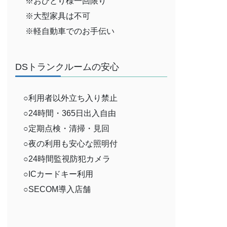
※おひとり様一回限り
※大型家具は不可
※軽自動車でのお手伝い
DSトランクルームの安心
○利用者以外立ち入り禁止
○24時間・365日出入自由
○定期点検・清掃・見回
○夜の利用も安心な照明付
○24時間監視防犯カメラ
○ICカードキー利用
○SECOM導入店舗