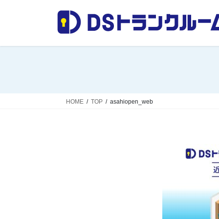
コ
ナ
ン
ビ
テ
ゲ
ン
ー
ツ
シ
へ
ョ
ス
ン
キ
に
ッ
移
HOME
TOP
asahiopen_web
プ
動